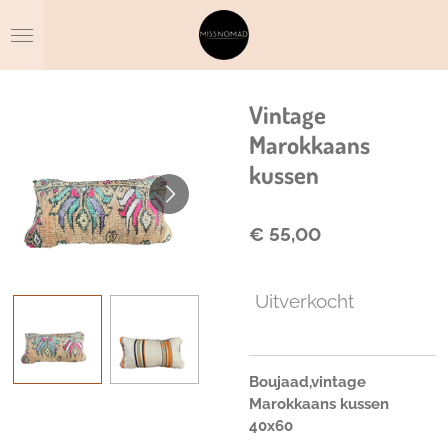
Ga
direct
naar
de
hoofdinhoud
Vintage
Marokkaans
kussen
€ 55,00
Uitverkocht
Boujaad,vintage
Marokkaans kussen
40x60