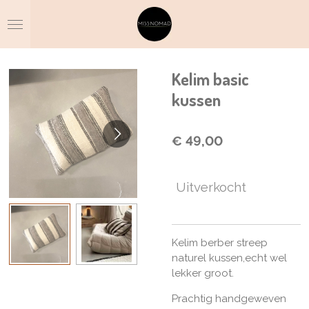
Ga
direct
naar
de
hoofdinhoud
Kelim basic
kussen
€ 49,00
Uitverkocht
Kelim berber streep
naturel kussen,echt wel
lekker groot.
Prachtig handgeweven