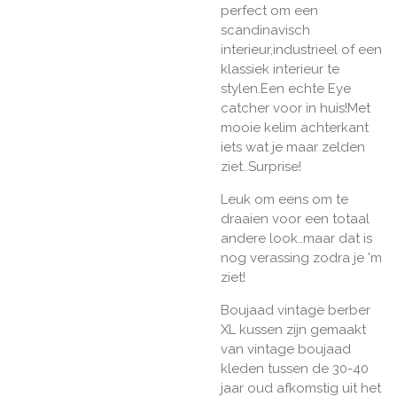
perfect om een
scandinavisch
interieur,industrieel of een
klassiek interieur te
stylen.Een echte Eye
catcher voor in huis!Met
mooie kelim achterkant
iets wat je maar zelden
ziet..Surprise!
Leuk om eens om te
draaien voor een totaal
andere look..maar dat is
nog verassing zodra je 'm
ziet!
Boujaad vintage berber
XL kussen zijn gemaakt
van vintage boujaad
kleden tussen de 30-40
jaar oud afkomstig uit het