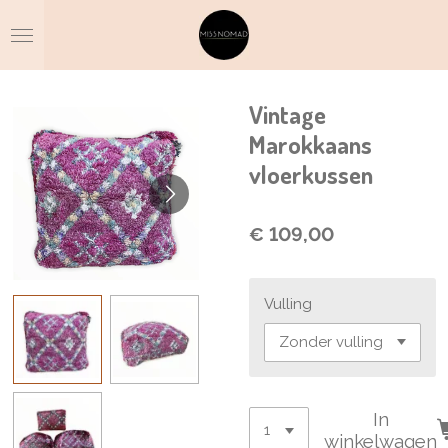
Ga
direct
naar
de
hoofdinhoud
Vintage
Marokkaans
vloerkussen
€ 109,00
Vulling
In
winkelwagen