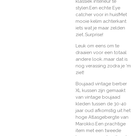
klassiek interieur te
stylen.Een echte Eye
catcher voor in huis!Met
mooie kelim achterkant
iets wat je maar zelden
ziet..Surprise!
Leuk om eens om te
draaien voor een totaal
andere look..maar dat is
nog verassing zodra je 'm
ziet!
Boujaad vintage berber
XL kussen zijn gemaakt
van vintage boujaad
kleden tussen de 30-40
jaar oud afkomstig uit het
hoge Atlasgebergte van
Marokko.Een prachtige
item met een tweede