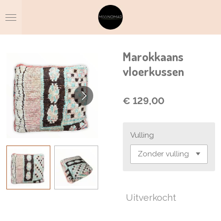
Ga
direct
naar
de
hoofdinhoud
Marokkaans
vloerkussen
€ 129,00
Vulling
Uitverkocht