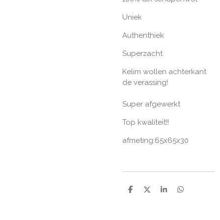
Uniek
Authenthiek
Superzacht
Kelim wollen achterkant
de verassing!
Super afgewerkt
Top kwaliteit!!
afmeting:65x65x30
D
D
S
D
e
e
h
e
l
e
a
l
e
l
r
e