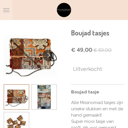
Ga
direct
naar
de
hoofdinhoud
Boujad tasjes
€ 49,00
€ 59,00
Uitverkocht
Boujad tasje
Alle Missnomad tasjes zijn
unieke stukken en met de
hand gemaakt!
Super mooi tasje van
100% dik wol gemaakt