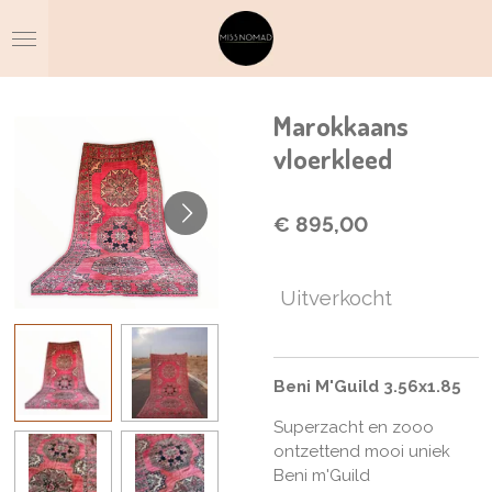
Ga
direct
naar
de
hoofdinhoud
Marokkaans
vloerkleed
€ 895,00
Uitverkocht
Beni M'Guild 3.56x1.85
Superzacht en zooo
ontzettend mooi uniek
Beni m'Guild