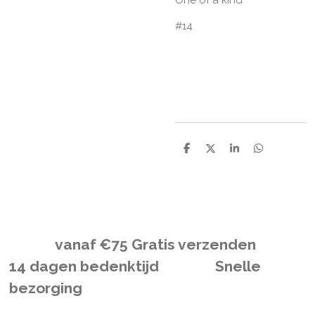
#14
D
D
S
D
e
e
h
e
l
e
a
l
e
l
r
e
n
e
n
vanaf
€
75 Gratis verzenden
14 dagen bedenktijd Snelle
bezorging