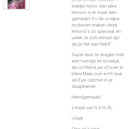
beetje nylon. Van elke
kimono is er maar één
gemaakt. En de vrolijke
motieven maken deze
kimono's zo speciaal en
uniek.Je zult verrast zijn
als je het aan hebt!
Super leuk te dragen met
een hemdje en broekje,
als ochtend jas of over je
bikini.Maar ook echt leuk
als Eye catcher in je
slaapkamer.
Handgemaakt
1 maat van S t/m XL
Uniek
One of a kind