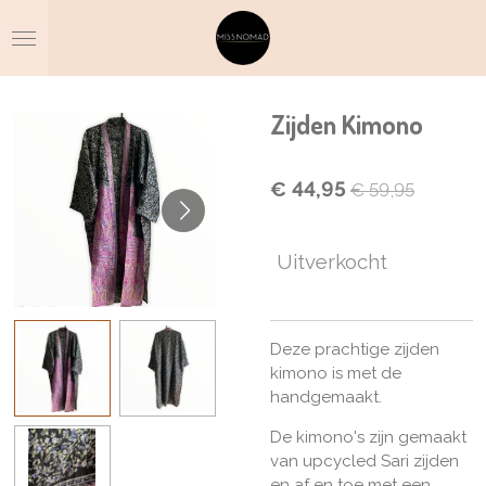
Ga
direct
naar
de
hoofdinhoud
Zijden Kimono
€ 44,95
€ 59,95
Uitverkocht
Deze prachtige zijden
kimono is met de
handgemaakt.
De kimono's zijn gemaakt
van upcycled Sari zijden
en af en toe met een