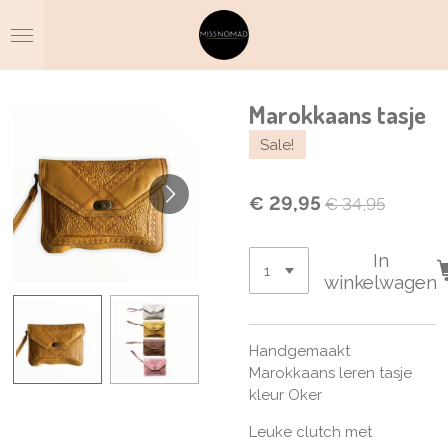
Ga
direct
naar
de
hoofdinhoud
Marokkaans tasje
Sale!
€ 29,95
€ 34,95
In
winkelwagen
Handgemaakt
Marokkaans leren tasje
kleur Oker
Leuke clutch met