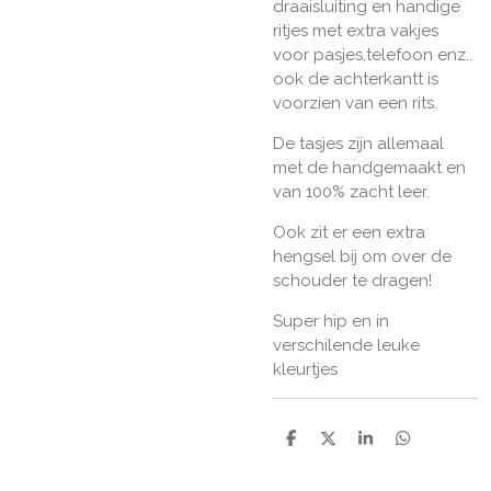
draaisluiting en handige
ritjes met extra vakjes
voor pasjes,telefoon enz..
ook de achterkantt is
voorzien van een rits.
De tasjes zijn allemaal
met de handgemaakt en
van 100% zacht leer.
Ook zit er een extra
hengsel bij om over de
schouder te dragen!
Super hip en in
verschilende leuke
kleurtjes
D
D
S
D
e
e
h
e
l
e
a
l