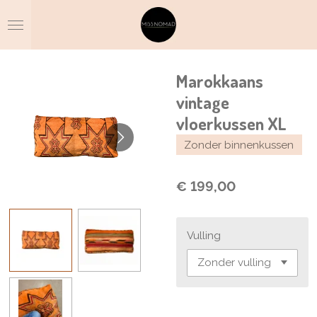
Ga
direct
naar
de
hoofdinhoud
Marokkaans
vintage
vloerkussen XL
Zonder binnenkussen
€ 199,00
Vulling