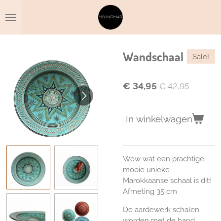
Ga
direct
naar
de
hoofdinhoud
Wandschaal
Sale!
€ 34,95
€ 42,95
In winkelwagen
Wow wat een prachtige
mooie unieke
Marokkaanse schaal is dit!
Afmeting 35 cm
De aardewerk schalen
worden met de hand