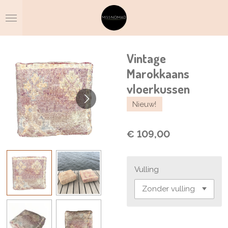
Ga
direct
naar
de
hoofdinhoud
Vintage
Marokkaans
vloerkussen
Nieuw!
€ 109,00
Vulling