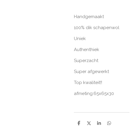
Handgemaakt
100% dik schapenwol
Uniek
Authenthiek
Superzacht
Super afgewerkt
Top kwaliteit!!
afmeting:65x65x30
D
D
S
D
e
e
h
e