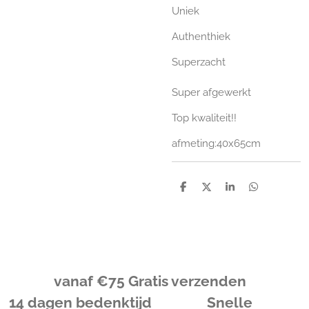
Uniek
Authenthiek
Superzacht
Super afgewerkt
Top kwaliteit!!
afmeting:40x65cm
D
D
S
D
e
e
h
e
l
e
a
l
e
l
r
e
n
e
n
vanaf
€
75 Gratis verzenden
14 dagen bedenktijd Snelle