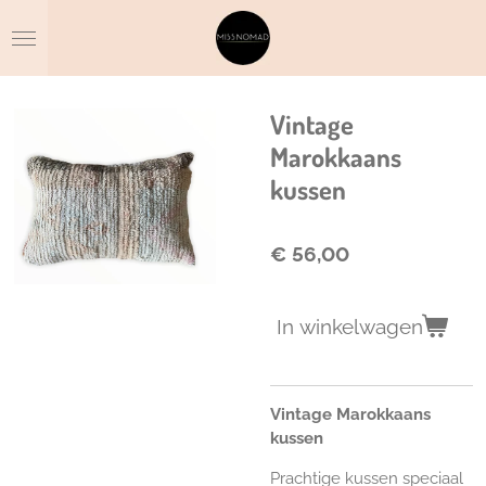
Ga
direct
naar
de
hoofdinhoud
Vintage
Marokkaans
kussen
€ 56,00
In winkelwagen
Vintage Marokkaans
kussen
Prachtige kussen speciaal