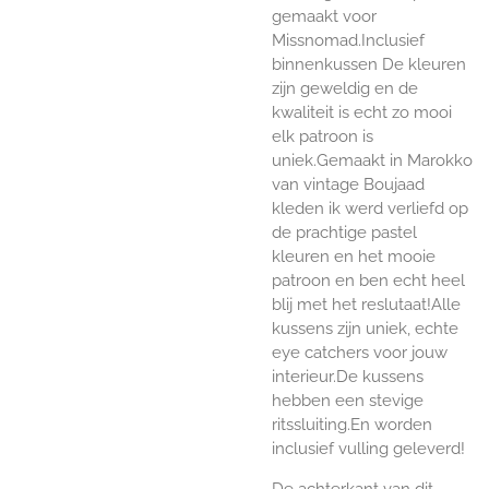
gemaakt voor
Missnomad.Inclusief
binnenkussen De kleuren
zijn geweldig en de
kwaliteit is echt zo mooi
elk patroon is
uniek.Gemaakt in Marokko
van vintage Boujaad
kleden ik werd verliefd op
de prachtige pastel
kleuren en het mooie
patroon en ben echt heel
blij met het reslutaat!Alle
kussens zijn uniek, echte
eye catchers voor jouw
interieur.De kussens
hebben een stevige
ritssluiting.En worden
inclusief vulling geleverd!
De achterkant van dit