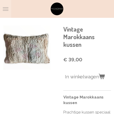
Ga
direct
naar
de
hoofdinhoud
Vintage
Marokkaans
kussen
€ 39,00
In winkelwagen
Vintage Marokkaans
kussen
Prachtige kussen speciaal