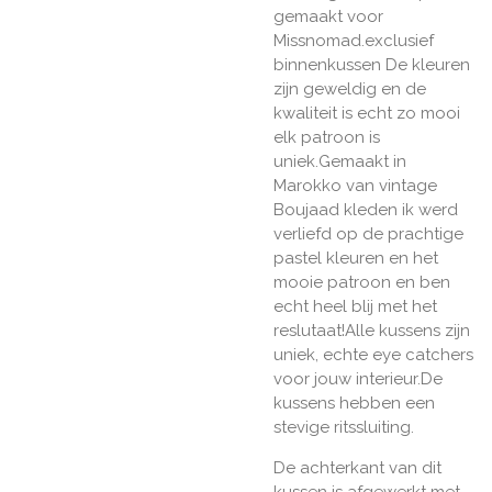
gemaakt voor
Missnomad.exclusief
binnenkussen De kleuren
zijn geweldig en de
kwaliteit is echt zo mooi
elk patroon is
uniek.Gemaakt in
Marokko van vintage
Boujaad kleden ik werd
verliefd op de prachtige
pastel kleuren en het
mooie patroon en ben
echt heel blij met het
reslutaat!Alle kussens zijn
uniek, echte eye catchers
voor jouw interieur.De
kussens hebben een
stevige ritssluiting.
De achterkant van dit
kussen is afgewerkt met