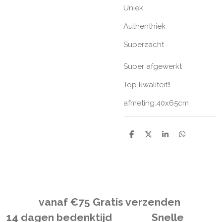
Uniek
Authenthiek
Superzacht
Super afgewerkt
Top kwaliteit!!
afmeting:40x65cm
D
D
S
D
e
e
h
e
l
e
a
l
e
l
r
e
n
e
n
vanaf
€
75 Gratis verzenden
14 dagen bedenktijd Snelle