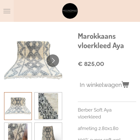
Ga
direct
naar
de
hoofdinhoud
Marokkaans
vloerkleed Aya
€ 825,00
In winkelwagen
Berber Soft Aya
vloerkleed
afmeting 2.80x1.80
100% super soft wol