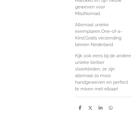
Marokko en zijn nieuw
geweven voor
MissNomad.
Allemaal unieke
exemplaren.One-of-a-
Kind.Gratis verzending
binnen Nederland
Kijk ook eens bij de andere
unieke berber
vloerkleden, ze zijn
allemaal zo mooi
handgeweven en perfect
te mixen met elkaar!
D
D
S
D
e
e
h
e
l
e
a
l
e
l
r
e
n
e
n