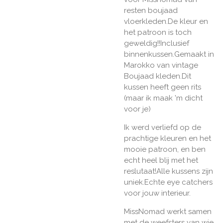
resten boujaad
vloerkleden.De kleur en
het patroon is toch
geweldig!!Inclusief
binnenkussen.Gemaakt in
Marokko van vintage
Boujaad kleden.Dit
kussen heeft geen rits
(maar ik maak 'm dicht
voor je)
Ik werd verliefd op de
prachtige kleuren en het
mooie patroon, en ben
echt heel blij met het
reslutaat!Alle kussens zijn
uniek.Echte eye catchers
voor jouw interieur.
MissNomad werkt samen
met de weefsters van wie