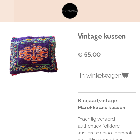
Ga
direct
naar
de
hoofdinhoud
Vintage kussen
€ 55,00
In winkelwagen
Boujaad,vintage
Marokkaans kussen
Prachtig versierd
authentiek folklore
kussen speciaal gemaakt
voor Missnomad van