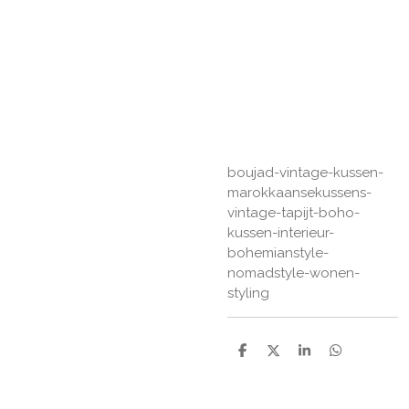
boujad-vintage-kussen-
marokkaansekussens-
vintage-tapijt-boho-
kussen-interieur-
bohemianstyle-
nomadstyle-wonen-
styling
D
D
S
D
e
e
h
e
l
e
a
l
e
l
r
e