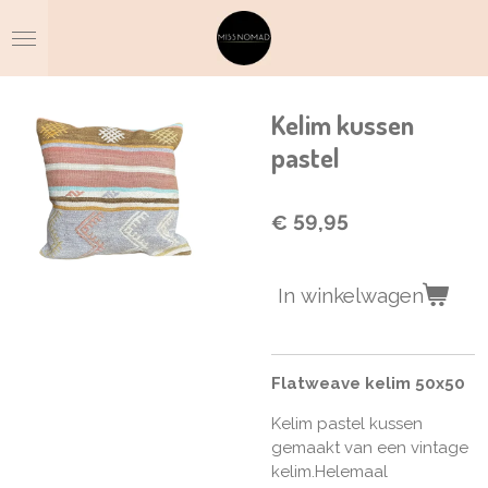
Ga
direct
naar
de
hoofdinhoud
Kelim kussen
pastel
€ 59,95
In winkelwagen
Flatweave kelim 50x50
Kelim pastel kussen
gemaakt van een vintage
kelim.Helemaal