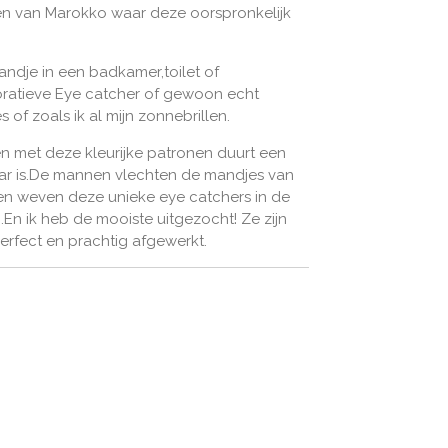
den van Marokko waar deze oorspronkelijk
andje in een badkamer,toilet of
oratieve Eye catcher of gewoon echt
s of zoals ik al mijn zonnebrillen.
 met deze kleurijke patronen duurt een
ar is.De mannen vlechten de mandjes van
n weven deze unieke eye catchers in de
.En ik heb de mooiste uitgezocht! Ze zijn
,perfect en prachtig afgewerkt.