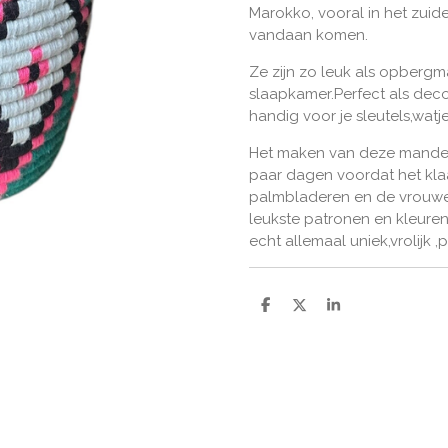
Marokko, vooral in het zui
vandaan komen.
Ze zijn zo leuk als opbergm
slaapkamer.Perfect als dec
handig voor je sleutels,watje
Het maken van deze manden
paar dagen voordat het kla
palmbladeren en de vrouwe
leukste patronen en kleuren
echt allemaal uniek,vrolijk 
D
D
S
e
e
h
l
e
a
e
l
r
n
e