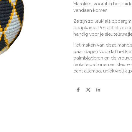
Marokko, vooral in het zui
vandaan komen.
Ze zijn zo leuk als opbergm
slaapkamer.Perfect als dec
handig voor je sleutels,watje
Het maken van deze manden
paar dagen voordat het kla
palmbladeren en de vrouwe
leukste patronen en kleuren
echt allemaal uniek,vrolijk 
D
D
S
e
e
h
l
e
a
e
l
r
n
e