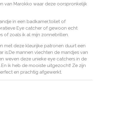
den van Marokko waar deze oorspronkelijk
andje in een badkamer,toilet of
oratieve Eye catcher of gewoon echt
s of zoals ik al mijn zonnebrillen.
 met deze kleurijke patronen duurt een
ar is.De mannen vlechten de mandjes van
n weven deze unieke eye catchers in de
.En ik heb de mooiste uitgezocht! Ze zijn
,perfect en prachtig afgewerkt.