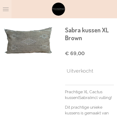
Ga
direct
naar
de
hoofdinhoud
Sabra kussen XL
Brown
€ 69,00
Uitverkocht
Prachtige XL Cactus
kussen(Sabra)incl vulling!
Dit prachtige unieke
kussens is gemaakt van