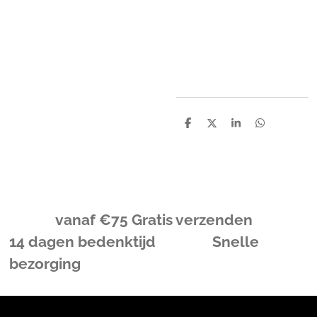
D
D
S
D
e
e
h
e
l
e
a
l
e
l
r
e
n
e
n
vanaf
€
75 Gratis verzenden
14 dagen bedenktijd Snelle
bezorging