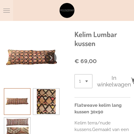
Ga
direct
naar
de
hoofdinhoud
Kelim Lumbar
kussen
€ 69,00
In
winkelwagen
Flatweave kelim lang
kussen 30x90
Kelim terra/nude
kussens.Gemaakt van een