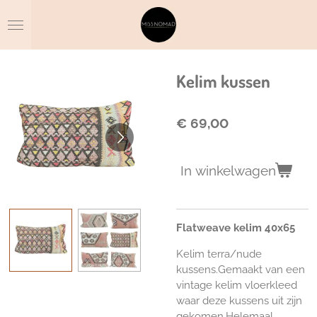
Ga
direct
naar
de
hoofdinhoud
Kelim kussen
€ 69,00
In winkelwagen
Flatweave kelim 40x65
Kelim terra/nude
kussens.Gemaakt van een
vintage kelim vloerkleed
waar deze kussens uit zijn
gekomen.Helemaal