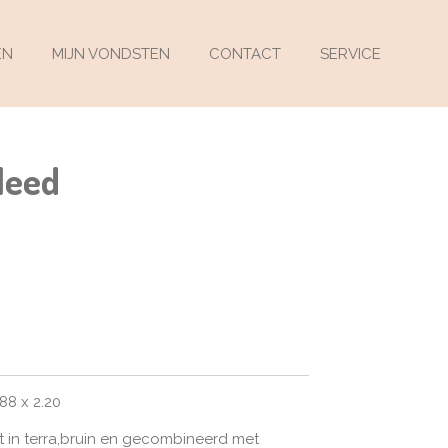
EN
MIJN VONDSTEN
CONTACT
SERVICE
leed
88 x 2.20
jt in terra,bruin en gecombineerd met