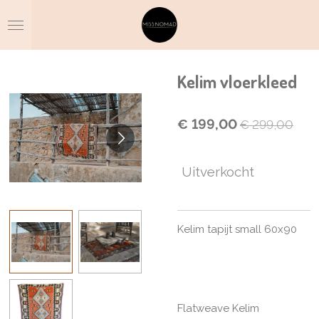
Ga
direct
naar
de
hoofdinhoud
Kelim vloerkleed
€ 199,00
€ 299,00
Uitverkocht
Kelim tapijt small 60x90
Flatweave Kelim