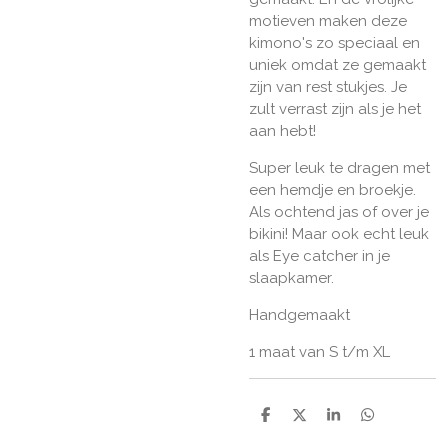
motieven maken deze
kimono's zo speciaal en
uniek omdat ze gemaakt
zijn van rest stukjes. Je
zult verrast zijn als je het
aan hebt!
Super leuk te dragen met
een hemdje en broekje.
Als ochtend jas of over je
bikini! Maar ook echt leuk
als Eye catcher in je
slaapkamer.
Handgemaakt
1 maat van S t/m XL
D
D
S
D
e
e
h
e