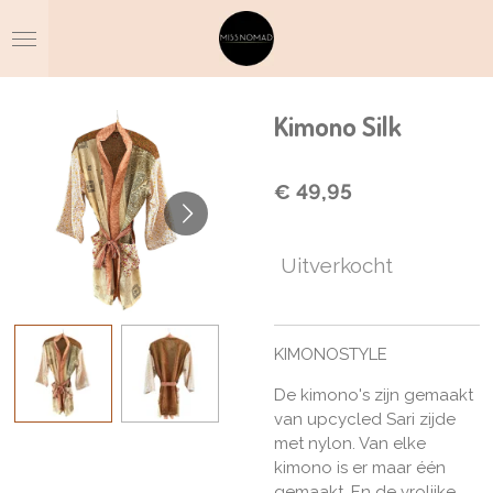
Ga
direct
naar
de
hoofdinhoud
Kimono Silk
€ 49,95
Uitverkocht
KIMONOSTYLE
De kimono's zijn gemaakt
van upcycled Sari zijde
met nylon. Van elke
kimono is er maar één
gemaakt. En de vrolijke