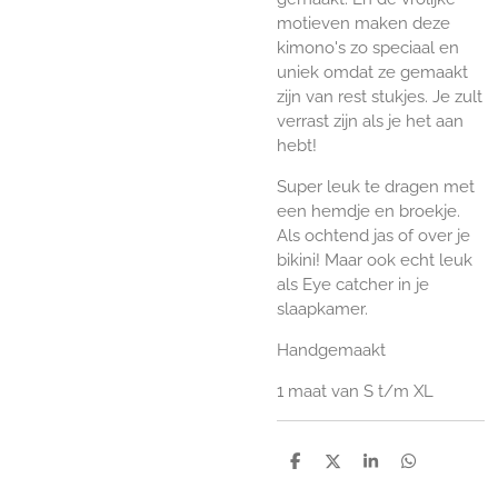
motieven maken deze
kimono's zo speciaal en
uniek omdat ze gemaakt
zijn van rest stukjes. Je zult
verrast zijn als je het aan
hebt!
Super leuk te dragen met
een hemdje en broekje.
Als ochtend jas of over je
bikini! Maar ook echt leuk
als Eye catcher in je
slaapkamer.
Handgemaakt
1 maat van S t/m XL
D
D
S
D
e
e
h
e