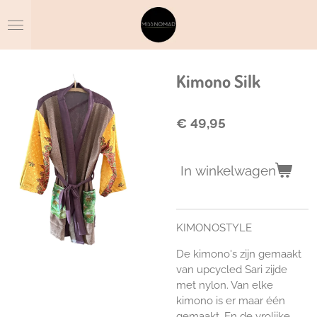
Ga
direct
naar
de
hoofdinhoud
Kimono Silk
€ 49,95
In winkelwagen
KIMONOSTYLE
De kimono's zijn gemaakt
van upcycled Sari zijde
met nylon. Van elke
kimono is er maar één
gemaakt. En de vrolijke