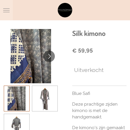
Ga
direct
naar
de
hoofdinhoud
Silk kimono
€ 59,95
Uitverkocht
Blue Safi
Deze prachtige zijden
kimono is met de
handgemaakt.
De kimono's zijn gemaakt