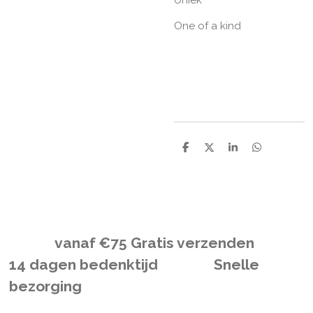
One of a kind
D
D
S
D
e
e
h
e
l
e
a
l
e
l
r
e
n
e
n
vanaf
€
75 Gratis verzenden
14 dagen bedenktijd Snelle
bezorging