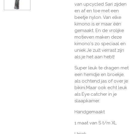
van upcycled Sari zijden
en af en toe met een
beetje nylon. Van elke
kimono is er maar één
gemaakt. En de vrolijke
motieven maken deze
kimono's zo speciaal en
uniek.Je zult verrast zijn
als je het aan hebt!
Super leuk te dragen met
een hemdje en broekje,
als ochtend jas of over je
bikini.Maar ook echt leuk
als Eye catcher in je
slaapkamer.
Handgemaakt
1 maat van S t/m XL
Uniek