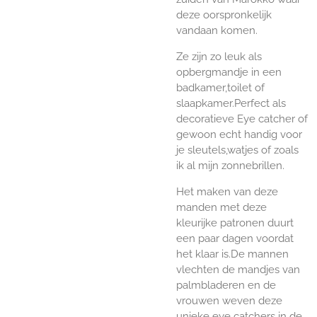
deze oorspronkelijk
vandaan komen.
Ze zijn zo leuk als
opbergmandje in een
badkamer,toilet of
slaapkamer.Perfect als
decoratieve Eye catcher of
gewoon echt handig voor
je sleutels,watjes of zoals
ik al mijn zonnebrillen.
Het maken van deze
manden met deze
kleurijke patronen duurt
een paar dagen voordat
het klaar is.De mannen
vlechten de mandjes van
palmbladeren en de
vrouwen weven deze
unieke eye catchers in de