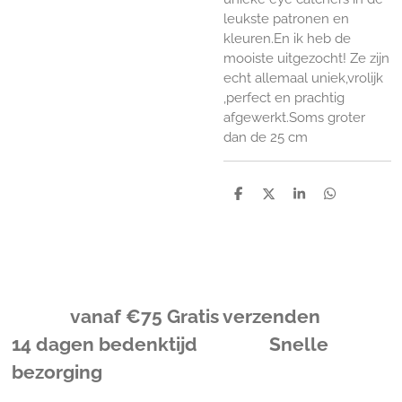
leukste patronen en
kleuren.En ik heb de
mooiste uitgezocht! Ze zijn
echt allemaal uniek,vrolijk
,perfect en prachtig
afgewerkt.Soms groter
dan de 25 cm
D
D
S
D
e
e
h
e
l
e
a
l
e
l
r
e
n
e
n
vanaf
€
75 Gratis verzenden
14 dagen bedenktijd Snelle
bezorging