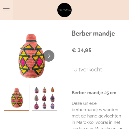
Ga
direct
naar
de
hoofdinhoud
Berber mandje
€ 34,95
Uitverkocht
Berber mandje 25 cm
Deze unieke
berbermandjes worden
met de hand gevlochten
in Marokko, vooral in het
zuiden van Marokko waar