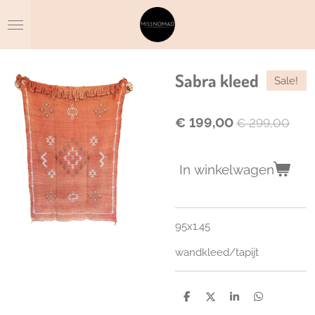
Ga
direct
naar
de
hoofdinhoud
Sabra kleed
Sale!
€ 199,00
€ 299,00
In winkelwagen
95x1.45
wandkleed/tapijt
D
D
S
D
e
e
h
e