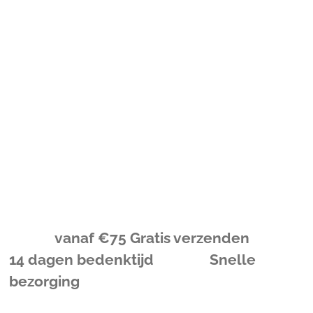
l
e
a
l
e
l
r
e
n
e
n
vanaf
€
75 Gratis verzenden
14 dagen bedenktijd Snelle
bezorging