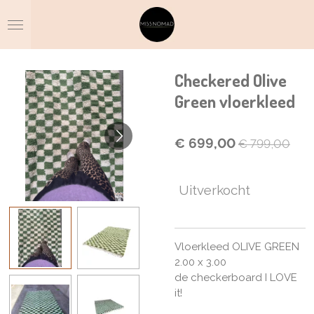
Ga
direct
naar
de
hoofdinhoud
Checkered Olive
Green vloerkleed
€ 699,00
€ 799,00
Uitverkocht
Vloerkleed OLIVE GREEN
2.00 x 3.00
de checkerboard I LOVE
it!