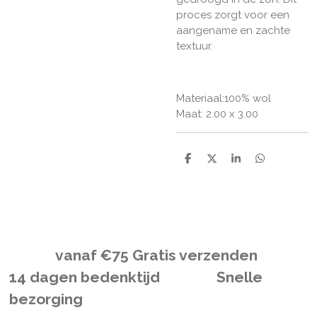
proces zorgt voor een
aangename en zachte
textuur.
Materiaal:100% wol
Maat: 2.00 x 3.00
D
D
S
D
e
e
h
e
l
e
a
l
e
l
r
e
n
e
n
vanaf
€
75 Gratis verzenden
14 dagen bedenktijd Snelle
bezorging