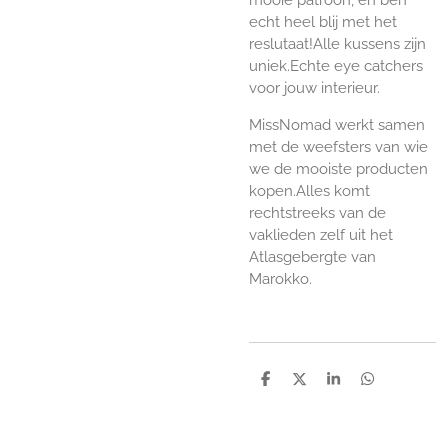
echt heel blij met het
reslutaat!Alle kussens zijn
uniek.Echte eye catchers
voor jouw interieur.
MissNomad werkt samen
met de weefsters van wie
we de mooiste producten
kopen.
Alles komt
rechtstreeks van de
vaklieden zelf uit het
Atlasgebergte van
Marokko.
D
D
S
D
e
e
h
e
l
e
a
l
e
l
r
e
n
e
n