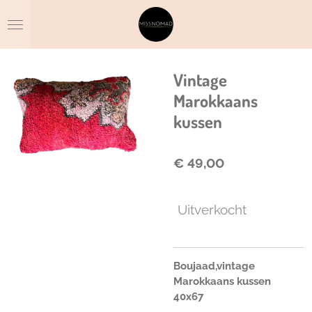
Ga
direct
naar
de
hoofdinhoud
Vintage
Marokkaans
kussen
€ 49,00
Uitverkocht
Boujaad,vintage
Marokkaans kussen
40x67