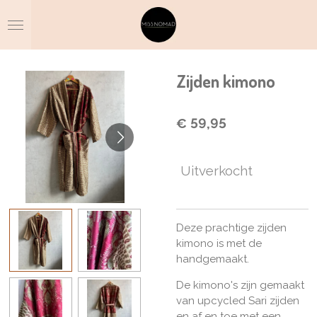
Ga
direct
naar
de
hoofdinhoud
Zijden kimono
€ 59,95
Uitverkocht
Deze prachtige zijden
kimono is met de
handgemaakt.
De kimono's zijn gemaakt
van upcycled Sari zijden
en af en toe met een