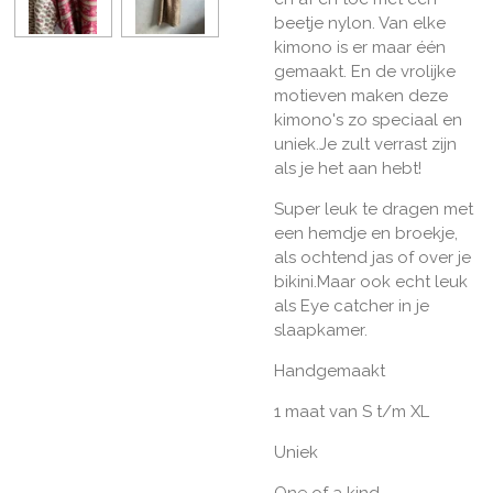
beetje nylon. Van elke
kimono is er maar één
gemaakt. En de vrolijke
motieven maken deze
kimono's zo speciaal en
uniek.Je zult verrast zijn
als je het aan hebt!
Super leuk te dragen met
een hemdje en broekje,
als ochtend jas of over je
bikini.Maar ook echt leuk
als Eye catcher in je
slaapkamer.
Handgemaakt
1 maat van S t/m XL
Uniek
One of a kind