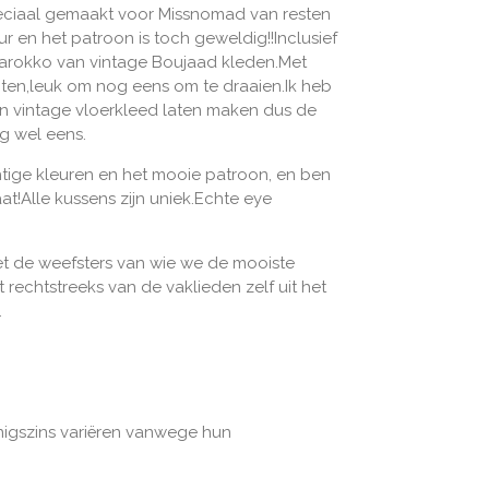
peciaal gemaakt voor Missnomad van resten
r en het patroon is toch geweldig!!Inclusief
arokko van vintage Boujaad kleden.Met
nten,leuk om nog eens om te draaien.Ik heb
en vintage vloerkleed laten maken dus de
g wel eens.
htige kleuren en het mooie patroon, en ben
aat!Alle kussens zijn uniek.Echte eye
.
 de weefsters van wie we de mooiste
 rechtstreeks van de vaklieden zelf uit het
.
igszins variëren vanwege hun