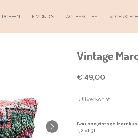
POEFEN
KIMONO'S
ACCESSOIRES
VLOERKLED
Vintage Mar
€ 49,00
Uitverkocht
Boujaad,vintage Marokkaa
1,2 of 3)