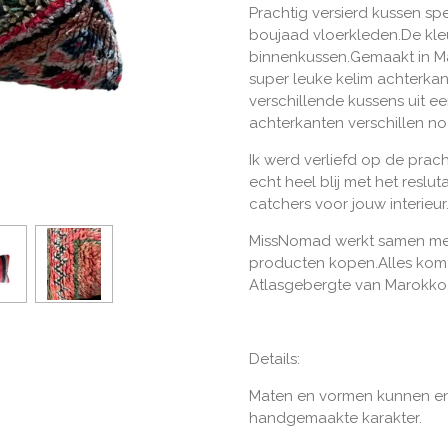
Prachtig versierd kussen s
boujaad vloerkleden.De kleu
binnenkussen.Gemaakt in M
super leuke kelim achterka
verschillende kussens uit e
achterkanten verschillen no
Ik werd verliefd op de prac
echt heel blij met het reslut
catchers voor jouw interieur
MissNomad werkt samen met
producten kopen.
Alles komt
Atlasgebergte van Marokko
Details:
Maten en vormen kunnen en
handgemaakte karakter.