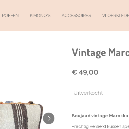
POEFEN
KIMONO'S
ACCESSOIRES
VLOERKLED
Vintage Mar
€ 49,00
Uitverkocht
Boujaad,vintage Marokka
Prachtig versierd kussen s