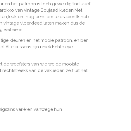
r en het patroon is toch geweldig!!Inclusief
arokko van vintage Boujaad kleden.Met
nten,leuk om nog eens om te draaien.Ik heb
en vintage vloerkleed laten maken dus de
g wel eens.
htige kleuren en het mooie patroon, en ben
aat!Alle kussens zijn uniek.Echte eye
.
 de weefsters van wie we de mooiste
 rechtstreeks van de vaklieden zelf uit het
.
igszins variëren vanwege hun