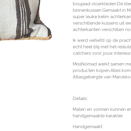
boujaad vloerkleden.De kleu
binnenkussen.Gemaakt in M
super leuke kelim achterka
verschillende kussens uit e
achterkanten verschillen no
Ik werd verliefd op de prac
echt heel blij met het reslut
catchers voor jouw interieur
MissNomad werkt samen met
producten kopen.
Alles komt
Atlasgebergte van Marokko
Details:
Maten en vormen kunnen en
handgemaakte karakter.
Handgemaakt