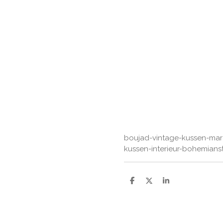
boujad-vintage-kussen-mar
kussen-interieur-bohemians
D
D
S
e
e
h
l
e
a
e
l
r
n
e