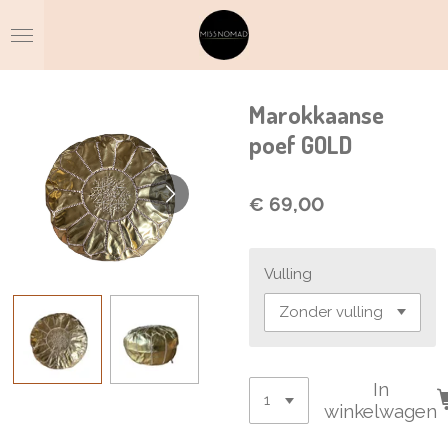
Ga
direct
naar
de
hoofdinhoud
Marokkaanse
poef GOLD
€ 69,00
Vulling
In
winkelwagen