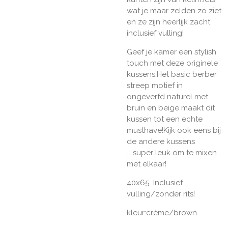
wat je maar zelden zo ziet
en ze zijn heerlijk zacht
inclusief vulling!
Geef je kamer een stylish
touch met deze originele
kussens.
Het basic berber
streep motief in
ongeverfd naturel met
bruin en beige maakt dit
kussen tot een echte
musthave!Kijk ook eens bij
de andere kussens
....super leuk om te mixen
met elkaar!
40x65 Inclusief
vulling/zonder rits!
kleur:crème/brown