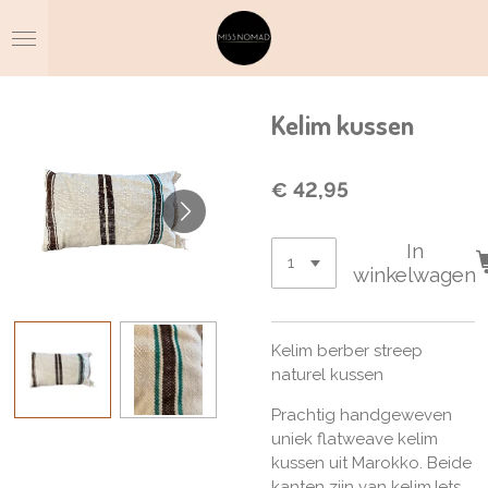
Ga
direct
naar
de
hoofdinhoud
Kelim kussen
€ 42,95
In
winkelwagen
Kelim berber streep
naturel kussen
Prachtig handgeweven
uniek flatweave kelim
kussen uit Marokko. Beide
kanten zijn van kelim.Iets