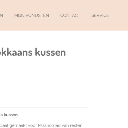
EN
MIJN VONDSTEN
CONTACT
SERVICE
okkaans kussen
ns kussen
eciaal gemaakt voor Missnomad van resten