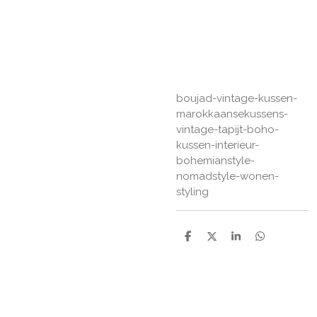
boujad-vintage-kussen-
marokkaansekussens-
vintage-tapijt-boho-
kussen-interieur-
bohemianstyle-
nomadstyle-wonen-
styling
D
D
S
D
e
e
h
e
l
e
a
l
e
l
r
e
n
e
n