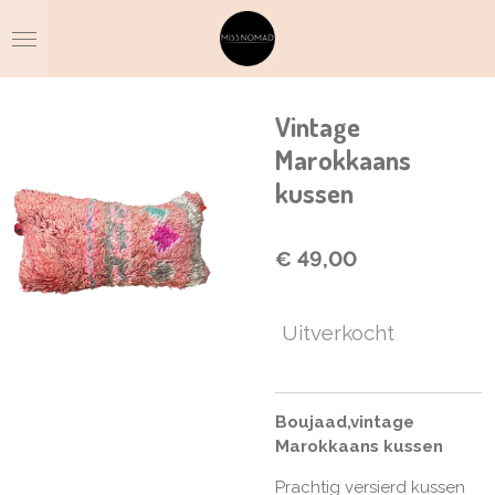
Ga
direct
naar
de
hoofdinhoud
Vintage
Marokkaans
kussen
€ 49,00
Uitverkocht
Boujaad,vintage
Marokkaans kussen
Prachtig versierd kussen