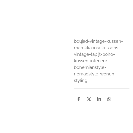
boujad-vintage-kussen-
marokkaansekussens-
vintage-tapijt-boho-
kussen-interieur-
bohemianstyle-
nomadstyle-wonen-
styling
D
D
S
D
e
e
h
e
l
e
a
l
e
l
r
e
n
e
n