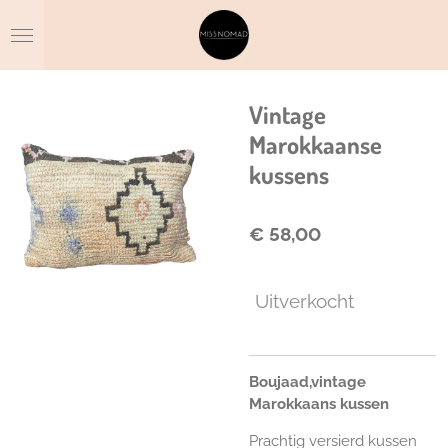
Ga
direct
naar
de
hoofdinhoud
Vintage
Marokkaanse
kussens
€ 58,00
Uitverkocht
Boujaad,vintage
Marokkaans kussen
Prachtig versierd kussen